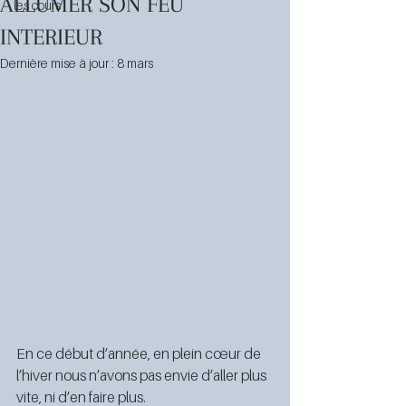
ALLUMER SON FEU
les cours
INTERIEUR
Dernière mise à jour :
8 mars
En ce début d’année, en plein cœur de 
l’hiver nous n’avons pas envie d’aller plus 
vite, ni d’en faire plus. 