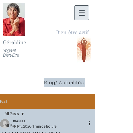
Bien-être actif
Géraldine
Yoga et
Bien-Etre
Blog/ Actualités
Post
All Posts
tri49000
All Posts
1 janv. 2026
1 min de lecture